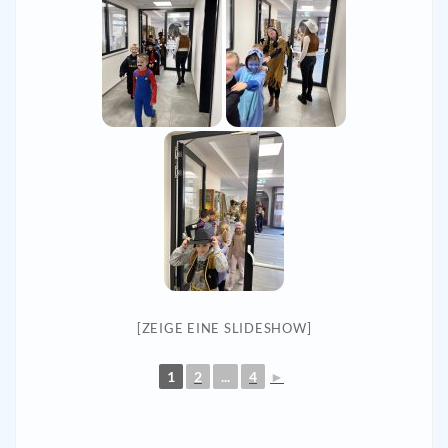
[ZEIGE EINE SLIDESHOW]
1
2
...
4
►