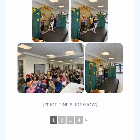
[ZEIGE EINE SLIDESHOW]
1
2
...
4
►