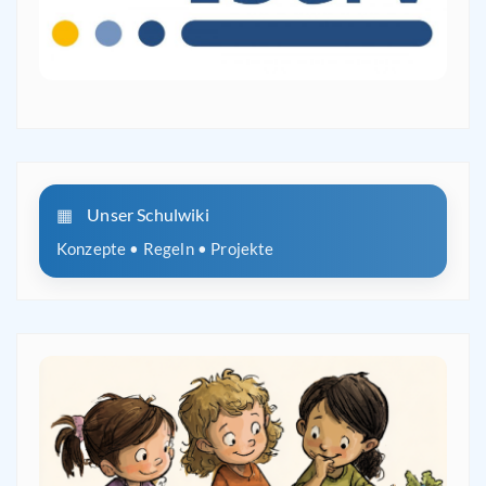
Unser Schulwiki
Konzepte • Regeln • Projekte